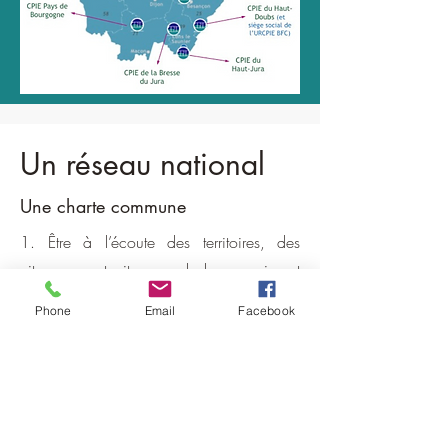
Un réseau national
Une charte commune
1. Être à l’écoute des territoires, des
citoyennes et citoyens, de leurs envies et
de leurs besoins : les habitantes et
Phone
Email
Facebook
habitants sont les premiers acteurs de la
transition écologique et solidaire.
2. Connecter entre eux les habitantes,
habitants et les acteurs d’un même
territoire pour « agir en solidaire et non en