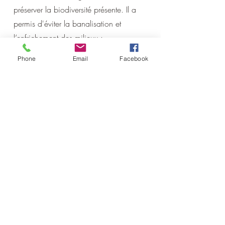
préserver la biodiversité présente. Il a
permis d'éviter la banalisation et
l’enfrichement des milieux :
Achat de l’ensemble du terrain
Phone
Email
Facebook
Remise en état du terrain (taille,
nettoyage, remplacement et pose de
nichoirs, de gîtes)
Définition d’un plan de gestion
comprenant l’ensemble des travaux
nécessaires au maintien de la
biodiversité sur le terrain
Communication et animation pour faire
découvrir le terrain et ses différentes
richesses au grand public, aux groupes
constitués et aux enfants du centre de
loisirs